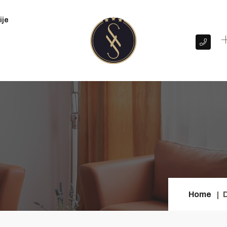
ije
+
Home