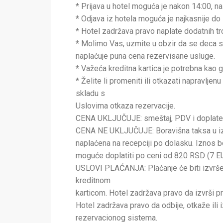
* Prijava u hotel moguća je nakon 14:00, n
* Odjava iz hotela moguća je najkasnije do
* Hotel zadržava pravo naplate dodatnih tr
* Molimo Vas, uzmite u obzir da se deca st
naplaćuje puna cena rezervisane usluge.
* Važeća kreditna kartica je potrebna kao g
* Želite li promeniti ili otkazati napravlje
skladu s
Uslovima otkaza rezervacije.
CENA UKLJUČUJE: smeštaj, PDV i doplate 
CENA NE UKLJUČUJE: Boravišna taksa u i
naplaćena na recepciji po dolasku. Iznos 
moguće doplatiti po ceni od 820 RSD (7 E
USLOVI PLAĆANJA: Plaćanje će biti izvršen
kreditnom
karticom. Hotel zadržava pravo da izvrši pr
Hotel zadržava pravo da odbije, otkaže ili
rezervacionog sistema.