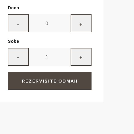
Deca
-
+
Sobe
-
+
REZERVIŠITE ODMAH