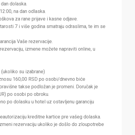
a dan dolaska.
 12:00, na dan odlaska.
oškova za rane prijave i kasne odjave.
arosti 7 i više godina smatraju odraslima, te im se
arancija Vaše rezervacije.
nu rezervaciju, izmene možete napraviti online, u
(ukoliko su izabrane)
znosu 160,00 RSD po osobi/dnevno biće
boravišne takse podložan je promeni. Doručak je
UR) po osobi po obroku.
o po dolasku u hotel uz ostavljenu garanciju
eautorizaciju kreditne kartice pre vašeg dolaska.
 izmeni rezervaciju ukoliko je došlo do zloupotrebe