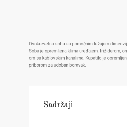
Dvokrevetna soba sa pomoćnim ležajem dimenzija 
Soba je opremljena klima uređajem, frižiderom, o
om sa kablovskim kanalima. Kupatilo je opremlje
priborom za udoban boravak.
Sadržaji