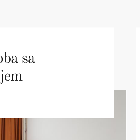
oba sa
ajem