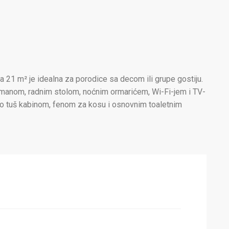
21 m² je idealna za porodice sa decom ili grupe gostiju.
rmanom, radnim stolom, noćnim ormarićem, Wi-Fi-jem i TV-
no tuš kabinom, fenom za kosu i osnovnim toaletnim