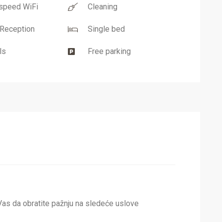
speed WiFi
Cleaning
Reception
Single bed
ls
Free parking
Vas da obratite pažnju na sledeće uslove