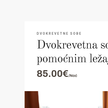
DVOKREVETNE SOBE
Dvokrevetna s
pomoćnim lež
85.00€
/Noć