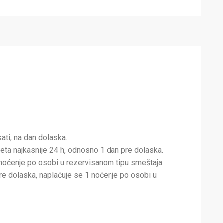
ti, na dan dolaska.
eta najkasnije 24 h, odnosno 1 dan pre dolaska.
 noćenje po osobi u rezervisanom tipu smeštaja.
re dolaska, naplaćuje se 1 noćenje po osobi u