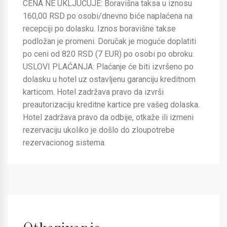
CENA NE UKLJUČUJE: Boravišna taksa u iznosu
160,00 RSD po osobi/dnevno biće naplaćena na
recepciji po dolasku. Iznos boravišne takse
podložan je promeni. Doručak je moguće doplatiti
po ceni od 820 RSD (7 EUR) po osobi po obroku.
USLOVI PLAĆANJA: Plaćanje će biti izvršeno po
dolasku u hotel uz ostavljenu garanciju kreditnom
karticom. Hotel zadržava pravo da izvrši
preautorizaciju kreditne kartice pre vašeg dolaska.
Hotel zadržava pravo da odbije, otkaže ili izmeni
rezervaciju ukoliko je došlo do zloupotrebe
rezervacionog sistema.