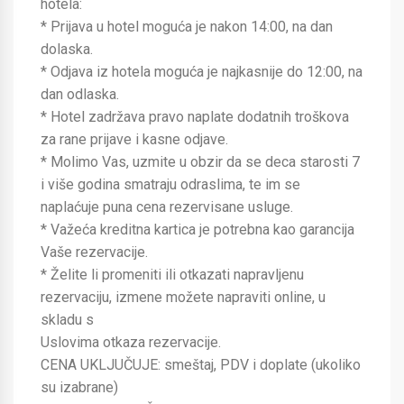
hotela:
* Prijava u hotel moguća je nakon 14:00, na dan
dolaska.
* Odjava iz hotela moguća je najkasnije do 12:00, na
dan odlaska.
* Hotel zadržava pravo naplate dodatnih troškova
za rane prijave i kasne odjave.
* Molimo Vas, uzmite u obzir da se deca starosti 7
i više godina smatraju odraslima, te im se
naplaćuje puna cena rezervisane usluge.
* Važeća kreditna kartica je potrebna kao garancija
Vaše rezervacije.
* Želite li promeniti ili otkazati napravljenu
rezervaciju, izmene možete napraviti online, u
skladu s
Uslovima otkaza rezervacije.
CENA UKLJUČUJE: smeštaj, PDV i doplate (ukoliko
su izabrane)