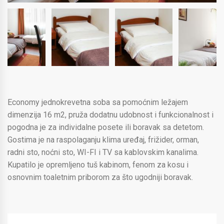
Economy jednokrevetna soba sa pomoćnim ležajem
dimenzija 16 m2, pruža dodatnu udobnost i funkcionalnost i
pogodna je za individalne posete ili boravak sa detetom.
Gostima je na raspolaganju klima uređaj, frižider, orman,
radni sto, noćni sto, WI-FI i TV sa kablovskim kanalima.
Kupatilo je opremljeno tuš kabinom, fenom za kosu i
osnovnim toaletnim priborom za što ugodniji boravak.