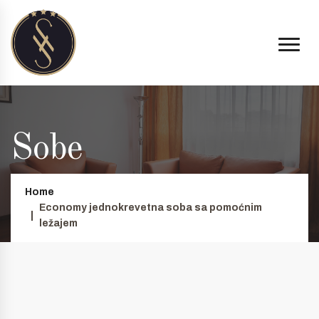
Sobe
Home
Economy jednokrevetna soba sa pomoćnim
ležajem